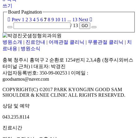
쓰기
Board Pagination
Prev
1
2
3
4
5
6
7
8
9
10
11
...
13
Next
/ 13
GO
병원소개
|
진료안내
|
어깨관절 클리닉
|
무릎관절 클리닉
|
치
료내용
|
병원소식
충북 청주시 흥덕구 2 순환로 1254번지 2,3,4층 (청주시외버스
터미널 근처) l 대표자: 박경진
사업자등록번호: 350-99-00253 l 이메일 :
goodsamos@naver.com
COPYRIGHT(C) ©2017 PARK KYONGJIN GOOD SAM
SHOULDER & KNEE CLINIC ALL RIGHTS RESERVED.
상담 및 예약
043.235.8114
진료시간