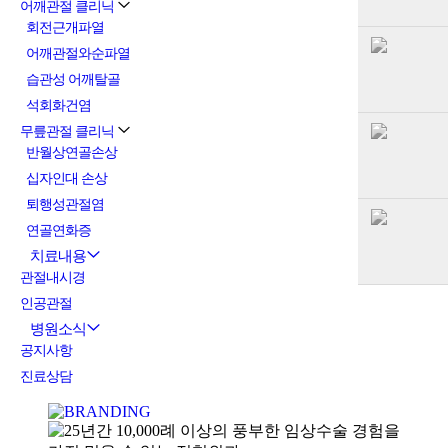
어깨관절 클리닉
회전근개파열
어깨관절와순파열
습관성 어깨탈골
석회화건염
무릎관절 클리닉
반월상연골손상
십자인대 손상
퇴행성관절염
연골연화증
치료내용
관절내시경
인공관절
병원소식
공지사항
진료상담