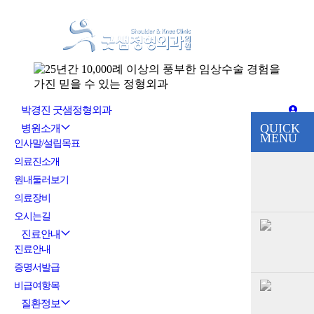
박경진 굿샘정형외과
QUICK
병원소개
MENU
인사말/설립목표
의료진소개
원내둘러보기
의료장비
오시는길
진료안내
진료안내
증명서발급
비급여항목
질환정보