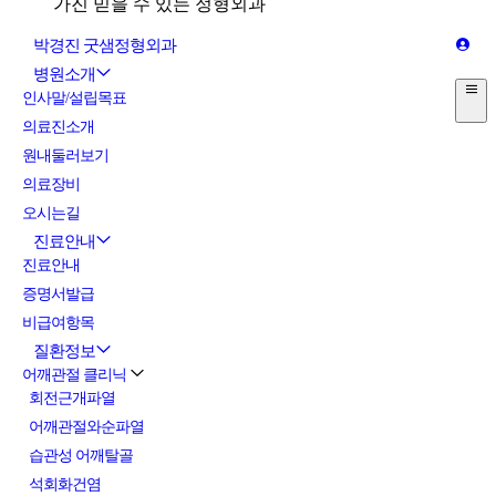
박경진 굿샘정형외과
병원소개
인사말/설립목표
의료진소개
원내둘러보기
의료장비
오시는길
진료안내
진료안내
증명서발급
비급여항목
질환정보
어깨관절 클리닉
회전근개파열
어깨관절와순파열
습관성 어깨탈골
석회화건염