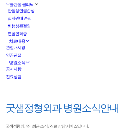
무릎관절 클리닉
반월상연골손상
십자인대 손상
퇴행성관절염
연골연화증
치료내용
관절내시경
인공관절
병원소식
공지사항
진료상담
굿샘정형외과
병원소식안내
굿샘정형외과의 최근 소식 / 진료 상담 서비스입니다.