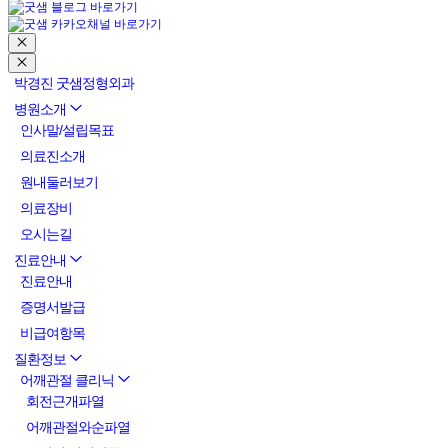
박경진 굿샘정형외과
병원소개
인사말/설립목표
의료진소개
원내둘러보기
의료장비
오시는길
진료안내
진료안내
증명서발급
비급여항목
질환정보
어깨관절 클리닉
회전근개파열
어깨관절와순파열