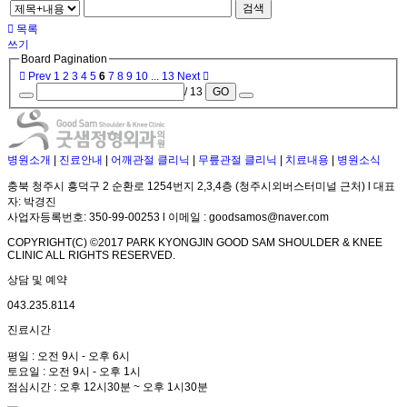
검색
목록
쓰기
Board Pagination
Prev
1
2
3
4
5
6
7
8
9
10
...
13
Next
/ 13
GO
병원소개
|
진료안내
|
어깨관절 클리닉
|
무릎관절 클리닉
|
치료내용
|
병원소식
충북 청주시 흥덕구 2 순환로 1254번지 2,3,4층 (청주시외버스터미널 근처) l 대표
자: 박경진
사업자등록번호: 350-99-00253 l 이메일 : goodsamos@naver.com
COPYRIGHT(C) ©2017 PARK KYONGJIN GOOD SAM SHOULDER & KNEE
CLINIC ALL RIGHTS RESERVED.
상담 및 예약
043.235.8114
진료시간
평일 : 오전 9시 - 오후 6시
토요일 : 오전 9시 - 오후 1시
점심시간 : 오후 12시30분 ~ 오후 1시30분