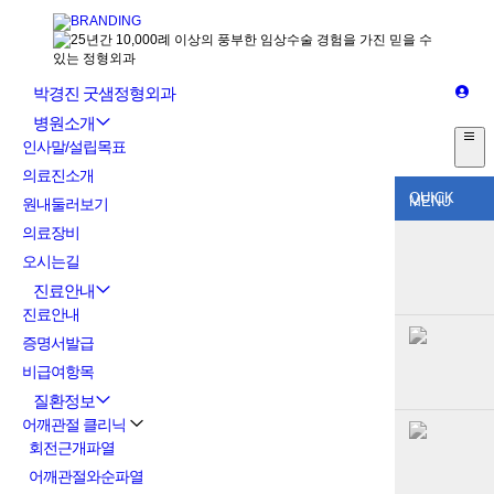
박경진 굿샘정형외과
병원소개
인사말/설립목표
의료진소개
QUICK
MENU
원내둘러보기
의료장비
오시는길
진료안내
진료안내
증명서발급
비급여항목
질환정보
어깨관절 클리닉
회전근개파열
어깨관절와순파열