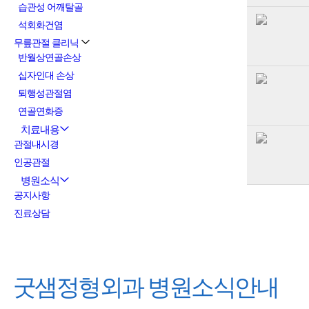
습관성 어깨탈골
석회화건염
무릎관절 클리닉
반월상연골손상
십자인대 손상
퇴행성관절염
연골연화증
치료내용
관절내시경
인공관절
병원소식
공지사항
진료상담
굿샘정형외과
병원소식안내