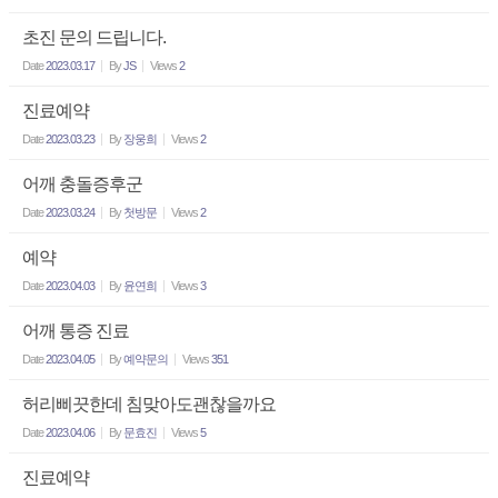
초진 문의 드립니다.
Date
2023.03.17
By
JS
Views
2
진료예약
Date
2023.03.23
By
장웅희
Views
2
어깨 충돌증후군
Date
2023.03.24
By
첫방문
Views
2
예약
Date
2023.04.03
By
윤연희
Views
3
어깨 통증 진료
Date
2023.04.05
By
예약문의
Views
351
허리삐끗한데 침맞아도괜찮을까요
Date
2023.04.06
By
문효진
Views
5
진료예약