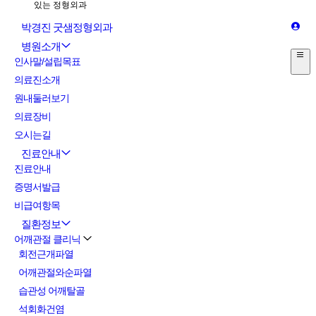
박경진 굿샘정형외과
병원소개
인사말/설립목표
의료진소개
원내둘러보기
의료장비
오시는길
진료안내
진료안내
증명서발급
비급여항목
질환정보
어깨관절 클리닉
회전근개파열
어깨관절와순파열
습관성 어깨탈골
석회화건염