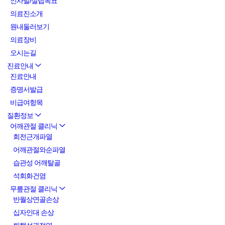
인사말/설립목표
의료진소개
원내둘러보기
의료장비
오시는길
진료안내
진료안내
증명서발급
비급여항목
질환정보
어깨관절 클리닉
회전근개파열
어깨관절와순파열
습관성 어깨탈골
석회화건염
무릎관절 클리닉
반월상연골손상
십자인대 손상