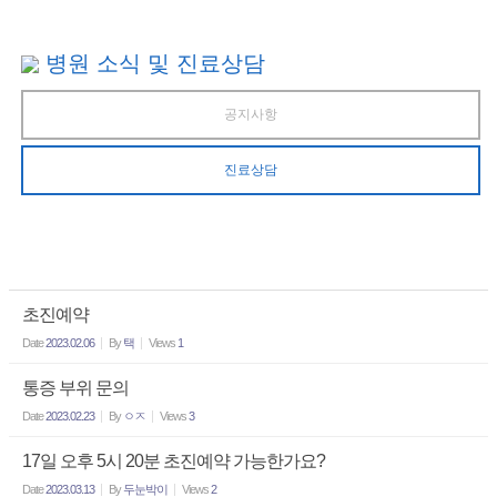
병원 소식 및 진료상담
공지사항
진료상담
초진예약
Date
2023.02.06
By
택
Views
1
통증 부위 문의
Date
2023.02.23
By
ㅇㅈ
Views
3
17일 오후 5시 20분 초진예약 가능한가요?
Date
2023.03.13
By
두눈박이
Views
2