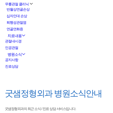
무릎관절 클리닉
반월상연골손상
십자인대 손상
퇴행성관절염
연골연화증
치료내용
관절내시경
인공관절
병원소식
공지사항
진료상담
굿샘정형외과
병원소식안내
굿샘정형외과의 최근 소식 / 진료 상담 서비스입니다.