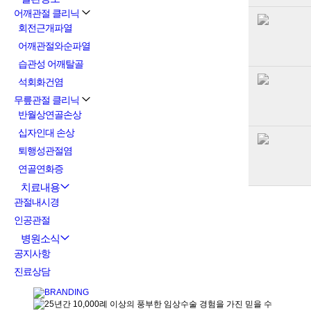
어깨관절 클리닉
회전근개파열
어깨관절와순파열
습관성 어깨탈골
석회화건염
무릎관절 클리닉
반월상연골손상
십자인대 손상
퇴행성관절염
연골연화증
치료내용
관절내시경
인공관절
병원소식
공지사항
진료상담