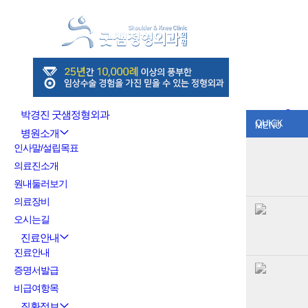
Sketchbook5, 스케치북5
박경진 굿샘정형외과
QUICK
MENU
병원소개
Sketchbook5, 스케치북5
인사말/설립목표
의료진소개
원내둘러보기
의료장비
오시는길
진료안내
진료안내
증명서발급
비급여항목
질환정보