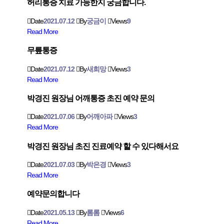
허리통증 치료 가능한지 궁금합니다.
Date
2021.07.12
By
궁금이
Views
9
Read More
무릎통증
Date
2021.07.12
By
새희망
Views
3
Read More
박경진 원장님 어깨통증 초진 예약 문의
Date
2021.07.06
By
어깨아파
Views
3
Read More
박경진 원장님 초진 진료예약 할 수 있다해서요
Date
2021.07.03
By
박은경
Views
3
Read More
예약문의합니다
Date
2021.05.13
By
롬롬
Views
6
Read More