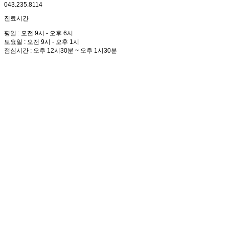
043.235.8114
진료시간
평일 : 오전 9시 - 오후 6시
토요일 : 오전 9시 - 오후 1시
점심시간 : 오후 12시30분 ~ 오후 1시30분
박경진 굿샘정형외과
병원소개
인사말/설립목표
의료진소개
원내둘러보기
의료장비
오시는길
진료안내
진료안내
증명서발급