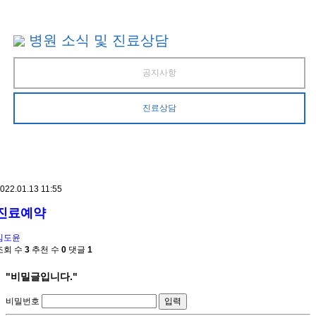
병원 소식 및 진료상담
공지사항
진료상담
022.01.13 11:55
진료예약
김도윤
조회 수
3
추천 수
0
댓글
1
"비밀글입니다."
비밀번호