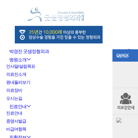
박경진 굿샘정형외과
QUICK
MENU
병원소개
인사말/설립목표
의료진소개
원내둘러보기
의료장비
오시는길
진료안내
진료안내
증명서발급
비급여항목
질환정보