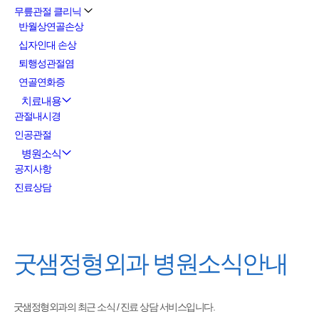
무릎관절 클리닉
반월상연골손상
십자인대 손상
퇴행성관절염
연골연화증
치료내용
관절내시경
인공관절
병원소식
공지사항
진료상담
굿샘정형외과
병원소식안내
굿샘정형외과의 최근 소식 / 진료 상담 서비스입니다.