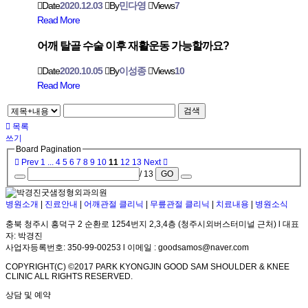
Date
2020.12.03
By
민다영
Views
7
Read More
어깨 탈골 수술 이후 재활운동 가능할까요?
Date
2020.10.05
By
이성종
Views
10
Read More
검색
목록
쓰기
Board Pagination
Prev
1
...
4
5
6
7
8
9
10
11
12
13
Next
/ 13
GO
병원소개
|
진료안내
|
어깨관절 클리닉
|
무릎관절 클리닉
|
치료내용
|
병원소식
충북 청주시 흥덕구 2 순환로 1254번지 2,3,4층 (청주시외버스터미널 근처) l 대표
자: 박경진
사업자등록번호: 350-99-00253 l 이메일 : goodsamos@naver.com
COPYRIGHT(C) ©2017 PARK KYONGJIN GOOD SAM SHOULDER & KNEE
CLINIC ALL RIGHTS RESERVED.
상담 및 예약