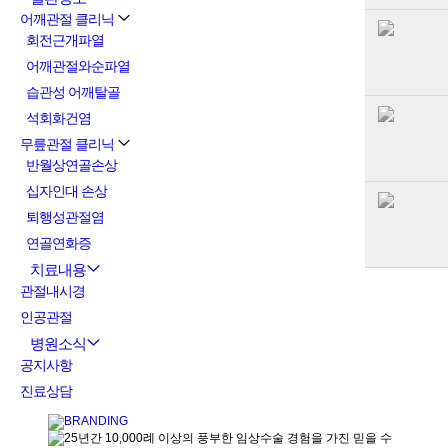
어깨관절 클리닉
회전근개파열
어깨관절와순파열
습관성 어깨탈골
석회화건염
무릎관절 클리닉
반월상연골손상
십자인대 손상
퇴행성관절염
연골연화증
치료내용
관절내시경
인공관절
병원소식
공지사항
진료상담