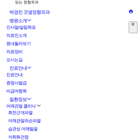
박경진 굿샘정형외과
병원소개
인사말/설립목표
의료진소개
원내둘러보기
의료장비
오시는길
진료안내
진료안내
증명서발급
비급여항목
질환정보
어깨관절 클리닉
회전근개파열
어깨관절와순파열
습관성 어깨탈골
석회화건염