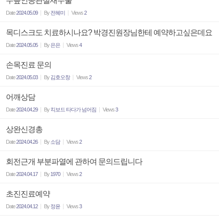
무릎인공관절재수술
Date
2024.05.09
By
전혜미
Views
2
목디스크도 치료하시나요? 박경진원장님한테 예약하고싶은데요
Date
2024.05.05
By
은은
Views
4
손목진료 문의
Date
2024.05.03
By
김호오창
Views
2
어깨상담
Date
2024.04.29
By
킥보드 타다가 넘어짐
Views
3
상완신경총
Date
2024.04.26
By
소담
Views
2
회전근개 부분파열에 관하여 문의드립니다
Date
2024.04.17
By
1970
Views
2
초진진료예약
Date
2024.04.12
By
정윤
Views
3