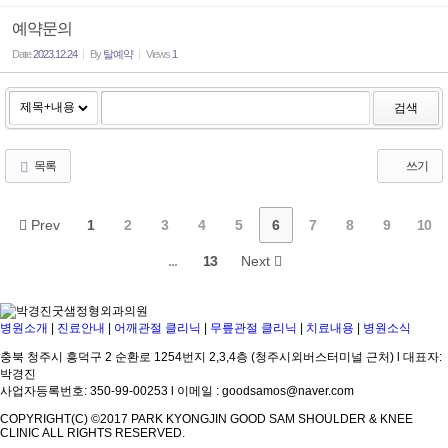
예약문의
Date
2023.12.24
By
탈예약
Views
1
검색
목록
쓰기
Prev
1
2
3
4
5
6
7
8
9
10
...
13
Next
병원소개
|
진료안내
|
어깨관절 클리닉
|
무릎관절 클리닉
|
치료내용
|
병원소식
충북 청주시 흥덕구 2 순환로 1254번지 2,3,4층 (청주시외버스터미널 근처) l 대표자:
박경진
사업자등록번호: 350-99-00253 l 이메일 : goodsamos@naver.com
COPYRIGHT(C) ©2017 PARK KYONGJIN GOOD SAM SHOULDER & KNEE
CLINIC ALL RIGHTS RESERVED.