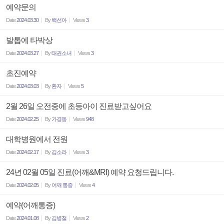
예약문의
Date
2024.03.30
By
백선아
Views
3
발톱에 타박상
Date
2024.03.27
By
태권소녀
Views
3
초진예약
Date
2024.03.03
By
환자
Views
5
2월 26일 오전중에 초등아이 진료받고싶어요
Date
2024.02.25
By
가경동
Views
948
대학병원에서 전원
Date
2024.02.17
By
김소라
Views
3
24년 02월 05일 진료(어깨&MRI) 예약 요청드립니다.
Date
2024.02.05
By
어깨 통증
Views
4
예약(어깨통증)
Date
2024.01.08
By
김병철
Views
2