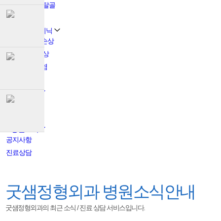
습관성 어깨탈골
석회화건염
무릎관절 클리닉
반월상연골손상
십자인대 손상
퇴행성관절염
연골연화증
치료내용
관절내시경
인공관절
병원소식
공지사항
진료상담
굿샘정형외과
병원소식안내
굿샘정형외과의 최근 소식 / 진료 상담 서비스입니다.