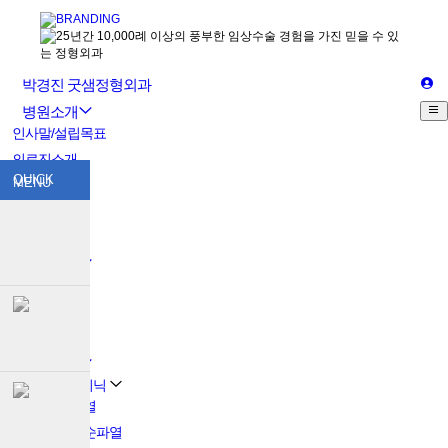
박경진 굿샘정형외과
병원소개
인사말/설립목표
의료진소개
QUICK
MENU
원내둘러보기
의료장비
오시는길
진료안내
진료안내
증명서발급
비급여항목
질환정보
어깨관절 클리닉
회전근개파열
어깨관절와순파열