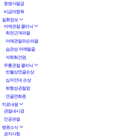
증명서발급
비급여항목
질환정보
어깨관절 클리닉
회전근개파열
어깨관절와순파열
습관성 어깨탈골
석회화건염
무릎관절 클리닉
반월상연골손상
십자인대 손상
퇴행성관절염
연골연화증
치료내용
관절내시경
인공관절
병원소식
공지사항