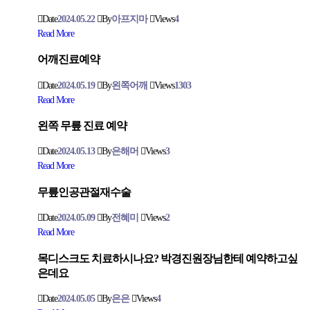
Date
2024.05.22
By
아프지마
Views
4
Read More
어깨진료예약
Date
2024.05.19
By
왼쪽어깨
Views
1303
Read More
왼쪽 무릎 진료 예약
Date
2024.05.13
By
은해머
Views
3
Read More
무릎인공관절재수술
Date
2024.05.09
By
전혜미
Views
2
Read More
목디스크도 치료하시나요? 박경진원장님한테 예약하고싶
은데요
Date
2024.05.05
By
은은
Views
4