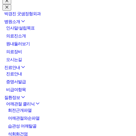
박경진 굿샘정형외과
병원소개
인사말/설립목표
의료진소개
원내둘러보기
의료장비
오시는길
진료안내
진료안내
증명서발급
비급여항목
질환정보
어깨관절 클리닉
회전근개파열
어깨관절와순파열
습관성 어깨탈골
석회화건염