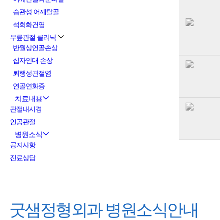
습관성 어깨탈골
석회화건염
무릎관절 클리닉
반월상연골손상
십자인대 손상
퇴행성관절염
연골연화증
치료내용
관절내시경
인공관절
병원소식
공지사항
진료상담
굿샘정형외과
병원소식안내