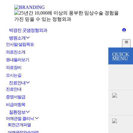
박경진 굿샘정형외과
병원소개
인사말/설립목표
의료진소개
QUICK
MENU
원내둘러보기
의료장비
오시는길
진료안내
진료안내
증명서발급
비급여항목
질환정보
어깨관절 클리닉
회전근개파열
어깨관절와순파열