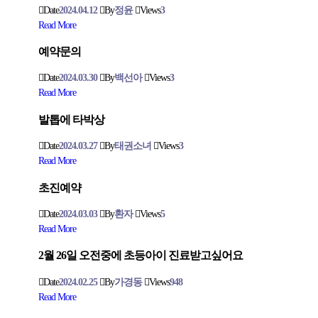
Date
2024.04.12
By
정윤
Views
3
Read More
예약문의
Date
2024.03.30
By
백선아
Views
3
Read More
발톱에 타박상
Date
2024.03.27
By
태권소녀
Views
3
Read More
초진예약
Date
2024.03.03
By
환자
Views
5
Read More
2월 26일 오전중에 초등아이 진료받고싶어요
Date
2024.02.25
By
가경동
Views
948
Read More