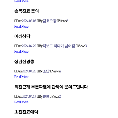
Read More
손목진료 문의
Date
2024.05.03
By
김호오창
Views
2
Read More
어깨상담
Date
2024.04.29
By
킥보드 타다가 넘어짐
Views
3
Read More
상완신경총
Date
2024.04.26
By
소담
Views
2
Read More
회전근개 부분파열에 관하여 문의드립니다
Date
2024.04.17
By
1970
Views
2
Read More
초진진료예약